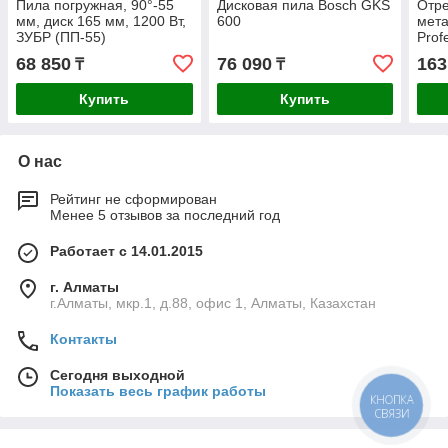
Пила погружная, 90°-55
Дисковая пила Bosch GKS
Отре
мм, диск 165 мм, 1200 Вт,
600
мета
ЗУБР (ПП-55)
Prof
(060
68 850
76 090
163
₸
₸
Купить
Купить
О нас
Рейтинг не сформирован
Менее 5 отзывов за последний год
Работает с 14.01.2015
г. Алматы
г.Алматы, мкр.1, д.88, офис 1, Алматы, Казахстан
Контакты
Сегодня выходной
Показать весь график работы
КНОПКА
СВЯЗИ