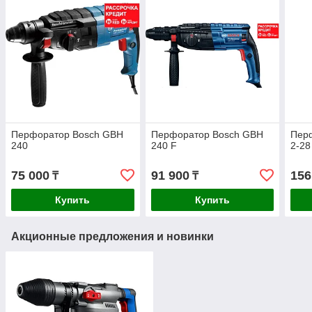
Перфоратор Bosch GBH
Перфоратор Bosch GBH
Пер
240
240 F
2-28
75 000
91 900
156
₸
₸
Купить
Купить
Акционные предложения и новинки