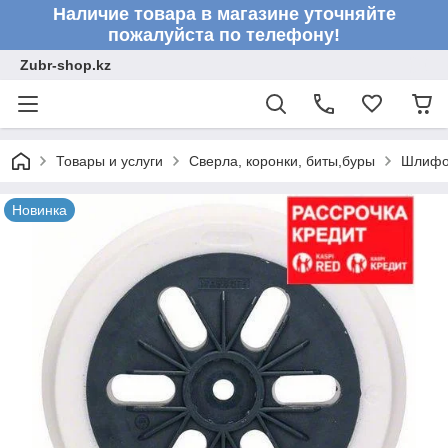
Наличие товара в магазине уточняйте
пожалуйста по телефону!
Zubr-shop.kz
Товары и услуги
Сверла, коронки, биты,буры
Шлифо
Новинка