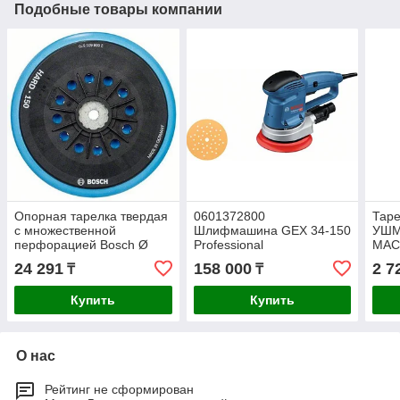
Подобные товары компании
Опорная тарелка твердая
0601372800
Таре
с множественной
Шлифмашина GEX 34-150
УШМ
перфорацией Bosch Ø
Professional
МАСТ
150 мм (GEX 125-150 AVE,
эксцентриковая
круг
24 291
158 000
2 7
₸
₸
GEX 150 AC, GEX 150
пол
Купить
Купить
О нас
Рейтинг не сформирован