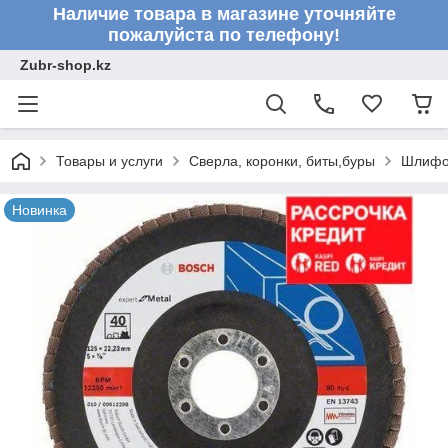
Наличие товара в магазине уточняйте
пожалуйста по телефону!
Zubr-shop.kz
Товары и услуги
Сверла, коронки, биты,буры
Шлифо
Новинка