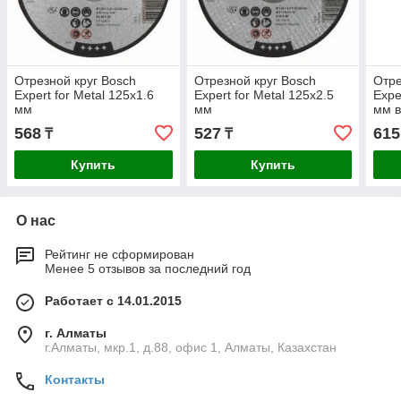
Отрезной круг Bosch
Отрезной круг Bosch
Отре
Expert for Metal 125x1.6
Expert for Metal 125x2.5
Expe
мм
мм
мм в
568
527
615
₸
₸
Купить
Купить
О нас
Рейтинг не сформирован
Менее 5 отзывов за последний год
Работает с 14.01.2015
г. Алматы
г.Алматы, мкр.1, д.88, офис 1, Алматы, Казахстан
Контакты