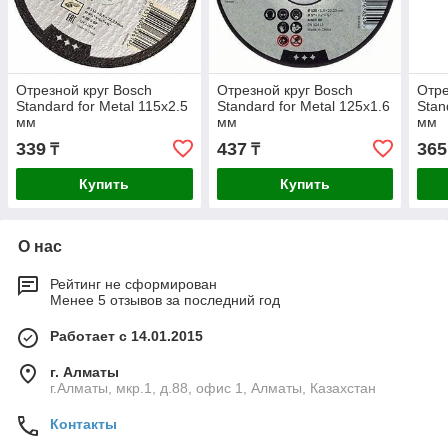
Отрезной круг Bosch
Отрезной круг Bosch
Отре
Standard for Metal 115x2.5
Standard for Metal 125x1.6
Stan
мм
мм
мм
339
437
365
₸
₸
Купить
Купить
О нас
Рейтинг не сформирован
Менее 5 отзывов за последний год
Работает с 14.01.2015
г. Алматы
г.Алматы, мкр.1, д.88, офис 1, Алматы, Казахстан
Контакты