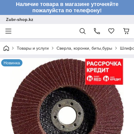
Наличие товара в магазине уточняйте
пожалуйста по телефону!
Zubr-shop.kz
Товары и услуги
Сверла, коронки, биты,буры
Шлифо
Новинка