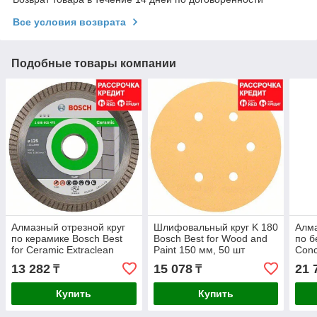
Все условия возврата
Подобные товары компании
Алмазный отрезной круг
Шлифовальный круг K 180
Алма
по керамике Bosch Best
Bosch Best for Wood and
по б
for Ceramic Extraclean
Paint 150 мм, 50 шт
Conc
Turbo 125x22.23x1.4x7 мм
125x
13 282
15 078
21 
₸
₸
Купить
Купить