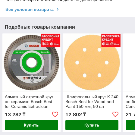
Все условия возврата
Подобные товары компании
Алмазный отрезной круг
Шлифовальный круг K 240
Алма
по керамике Bosch Best
Bosch Best for Wood and
по б
for Ceramic Extraclean
Paint 150 мм, 50 шт
Conc
Turbo 125x22.23x1.4x7 мм
125x
13 282
12 802
21 
₸
₸
Купить
Купить