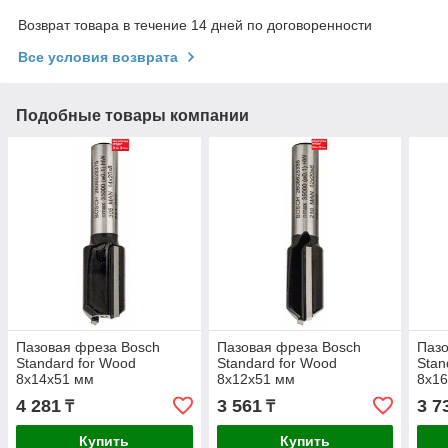
Возврат товара в течение 14 дней по договоренности
Все условия возврата
Подобные товары компании
Пазовая фреза Bosch
Пазовая фреза Bosch
Пазо
Standard for Wood
Standard for Wood
Stan
8x14x51 мм
8x12x51 мм
8x1
4 281
3 561
3 7
₸
₸
Купить
Купить