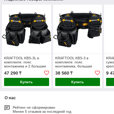
KRAFTOOL KBS-3L в
KRAFTOOL KBS-3 в
KRA
комплекте: пояс
комплекте: пояс
сум
монтажника и 2 большие
монтажника, большая
креп
сумки, пояс монтажника
сумка, малая сумка, пояс
122 
47 290
38 560
9 4
₸
₸
(38761)
монтажника (38762)
пояс
Купить
Купить
О нас
Рейтинг не сформирован
Менее 5 отзывов за последний год