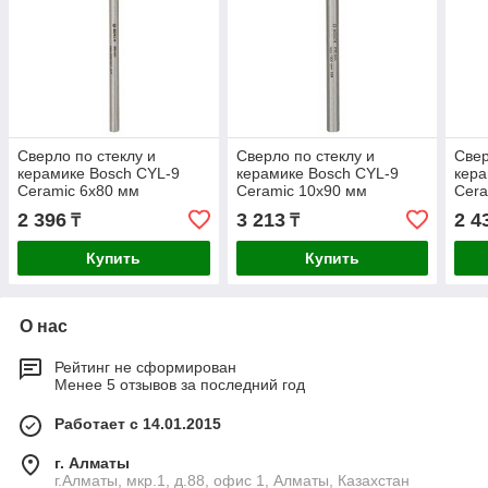
Сверло по стеклу и
Сверло по стеклу и
Свер
керамике Bosch CYL-9
керамике Bosch CYL-9
кера
Ceramic 6x80 мм
Ceramic 10x90 мм
Cera
2 396
3 213
2 4
₸
₸
Купить
Купить
О нас
Рейтинг не сформирован
Менее 5 отзывов за последний год
Работает с 14.01.2015
г. Алматы
г.Алматы, мкр.1, д.88, офис 1, Алматы, Казахстан