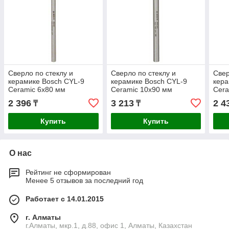
Сверло по стеклу и
Сверло по стеклу и
Свер
керамике Bosch CYL-9
керамике Bosch CYL-9
кера
Ceramic 6x80 мм
Ceramic 10x90 мм
Cera
2 396
3 213
2 4
₸
₸
Купить
Купить
О нас
Рейтинг не сформирован
Менее 5 отзывов за последний год
Работает с 14.01.2015
г. Алматы
г.Алматы, мкр.1, д.88, офис 1, Алматы, Казахстан