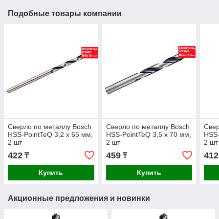
Подобные товары компании
Сверло по металлу Bosch
Сверло по металлу Bosch
Свер
HSS-PointTeQ 3,2 x 65 мм,
HSS-PointTeQ 3,5 x 70 мм,
HSS-
2 шт
2 шт
2 шт
422
459
412
₸
₸
Купить
Купить
Акционные предложения и новинки