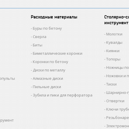
Расходные материалы
Столярно-с
инструмент
Буры по бетону
Молотки
Сверла
Кувалды
Биты
Киянки
Биметаллические коронки
Топоры
Коронки по бетону
Ножницы по
Диски по металлу
Ножовки и 
копульты
Алмазные диски
Тиски
Пильные диски
Шарнирно-г
Зубила и пики для перфоратора
Отвертки
Ключи труб
Резьбонаре
трумент
Электромон
ы