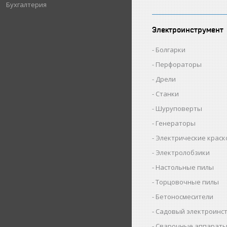
Бухгалтерия
Электроинструмент
Болгарки
Перфораторы
Дрели
Станки
Шуруповерты
Генераторы
Электрические крас
Электролобзики
Настольные пилы
Торцовочные пилы
Бетоносмесители
Садовый электроинс
Сварочные аппарат