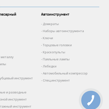
лесарный
Автоинструмент
Домкраты
Наборы автоинструмента
Ключи
Торцовые головки
Краскопульты
 металлу
Паяльные лампы
пилы
Лебедки
Автомобильный компрессор
убцевый инструмент
Спец.инструмент
ные и разводные
зной инструмент
тажный инструмент