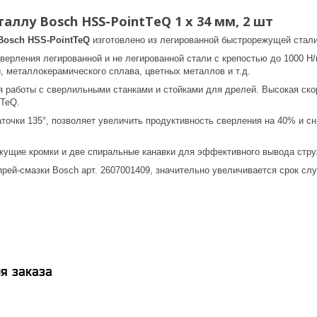
аллу Bosch HSS-PointTeQ 1 x 34 мм, 2 шт
Bosch HSS-PointTeQ
изготовлено из легированной быстрорежущей стали
ерления легированной и не легированной стали с крепостью до 1000 Н/
, металлокерамического сплава, цветных металлов и т.д.
 работы с сверлильными станками и стойками для дрелей. Высокая ско
tTeQ.
точки 135°, позволяет увеличить продуктивность сверления на 40% и с
жущие кромки и две спиральные канавки для эффективного вывода стру
рей-смазки Bosch арт. 2607001409, значительно увеличивается срок сл
я заказа