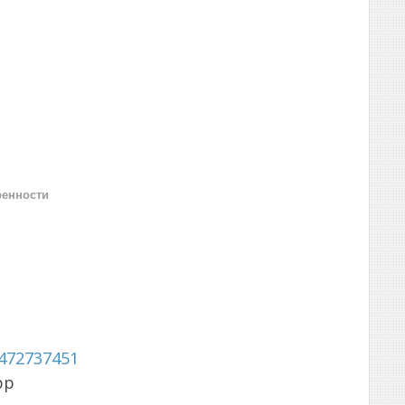
ренности
472737451
pp