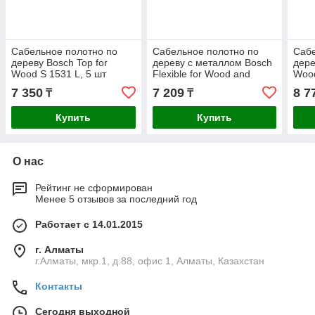
Сабельное полотно по
Сабельное полотно по
Сабе
дереву Bosch Top for
дереву c металлом Bosch
дере
Wood S 1531 L, 5 шт
Flexible for Wood and
Wood
Metal S 922 HF, 5 шт
7 350
7 209
8 7
₸
₸
Купить
Купить
О нас
Рейтинг не сформирован
Менее 5 отзывов за последний год
Работает с 14.01.2015
г. Алматы
г.Алматы, мкр.1, д.88, офис 1, Алматы, Казахстан
Контакты
Сегодня выходной