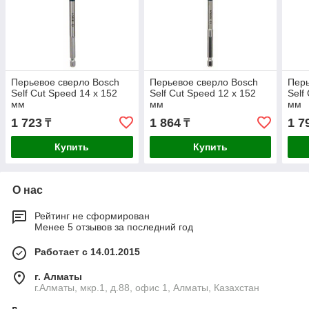
Перьевое сверло Bosch
Перьевое сверло Bosch
Перь
Self Cut Speed 14 x 152
Self Cut Speed 12 x 152
Self
мм
мм
мм
1 723
1 864
1 7
₸
₸
Купить
Купить
О нас
Рейтинг не сформирован
Менее 5 отзывов за последний год
Работает с 14.01.2015
г. Алматы
г.Алматы, мкр.1, д.88, офис 1, Алматы, Казахстан