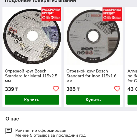
Подобные товары компании
Отрезной круг Bosch
Отрезной круг Bosch
Алма
Standard for Metal 115x2.5
Standard for Inox 115x1.6
по б
мм
мм
for 
115x
339
365
43 
₸
₸
шт
Купить
Купить
О нас
Рейтинг не сформирован
Менее 5 отзывов за последний год