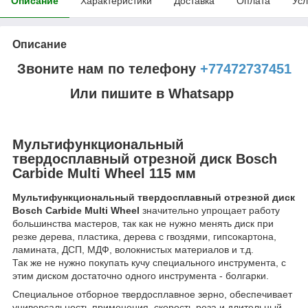
Описание
Характеристики
Доставка
Оплата
Усл
Описание
Звоните нам по телефону
+77472737451
Или пишите в Whatsapp
Мультифункциональный
твердосплавный отрезной диск Bosch
Carbide Multi Wheel 115 мм
Мультифункциональный твердосплавный отрезной диск
Bosch Carbide Multi Wheel
значительно упрощает работу
большинства мастеров, так как не нужно менять диск при
резке дерева, пластика, дерева с гвоздями, гипсокартона,
ламината, ДСП, МДФ, волокнистых материалов и т.д.
Так же не нужно покупать кучу специального инструмента, с
этим диском достаточно одного инструмента - болгарки.
Специальное отборное твердосплавное зерно, обеспечивает
универсальность применения, скорость реза и длительный