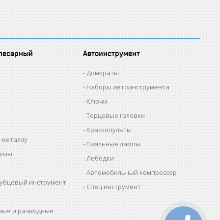
лесарный
Автоинструмент
Домкраты
Наборы автоинструмента
Ключи
Торцовые головки
Краскопульты
 металлу
Паяльные лампы
пилы
Лебедки
Автомобильный компрессор
убцевый инструмент
Спец.инструмент
ные и разводные