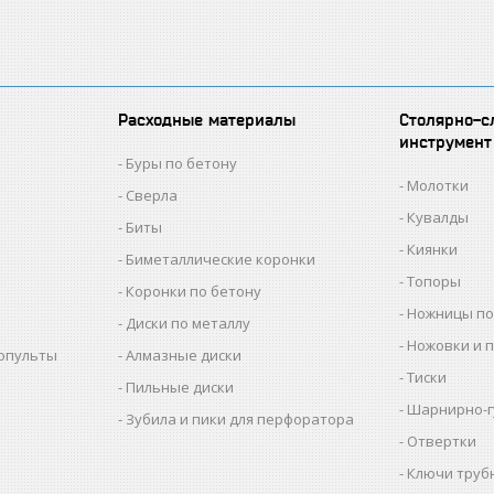
Расходные материалы
Столярно-с
инструмент
Буры по бетону
Молотки
Сверла
Кувалды
Биты
Киянки
Биметаллические коронки
Топоры
Коронки по бетону
Ножницы по
Диски по металлу
Ножовки и 
копульты
Алмазные диски
Тиски
Пильные диски
Шарнирно-г
Зубила и пики для перфоратора
Отвертки
Ключи труб