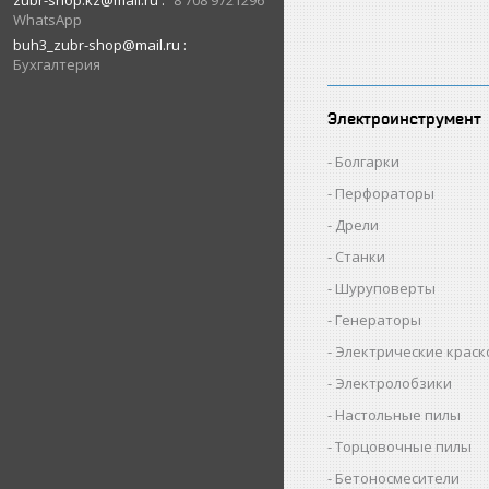
zubr-shop.kz@mail.ru
8 708 9721296
WhatsApp
buh3_zubr-shop@mail.ru
Бухгалтерия
Электроинструмент
Болгарки
Перфораторы
Дрели
Станки
Шуруповерты
Генераторы
Электрические крас
Электролобзики
Настольные пилы
Торцовочные пилы
Бетоносмесители