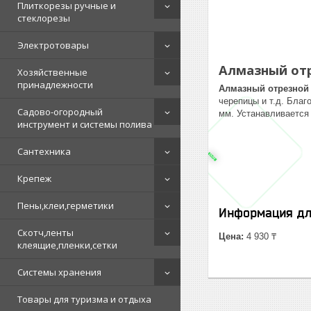
Плиткорезы ручные и
стеклорезы
Электротовары
Алмазный отре
Хозяйственные
принадлежности
Алмазный отрезной к
черепицы и т.д. Благ
Садово-огородный
мм. Устанавливается
инструмент и системы полива
Сантехника
Крепеж
Пены,клеи,герметики
Информация дл
Скотч,ленты
Цена:
4 930 ₸
клеящие,пленки,сетки
Системы хранения
Товары для туризма и отдыха