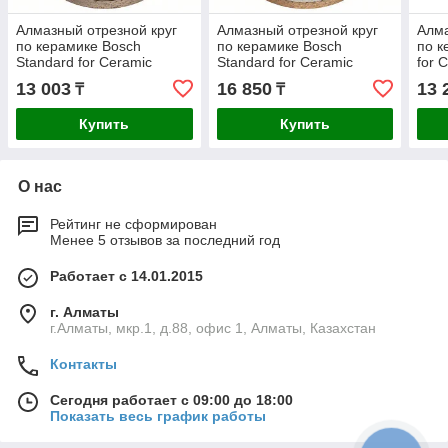
Алмазный отрезной круг
Алмазный отрезной круг
Алма
по керамике Bosch
по керамике Bosch
по к
Standard for Ceramic
Standard for Ceramic
for 
180x22.23x1.6x7 мм
200x25.4x1.6x7 мм
Turb
13 003
16 850
13 
₸
₸
Купить
Купить
О нас
Рейтинг не сформирован
Менее 5 отзывов за последний год
Работает с 14.01.2015
г. Алматы
г.Алматы, мкр.1, д.88, офис 1, Алматы, Казахстан
Контакты
Сегодня работает с 09:00 до 18:00
Показать весь график работы