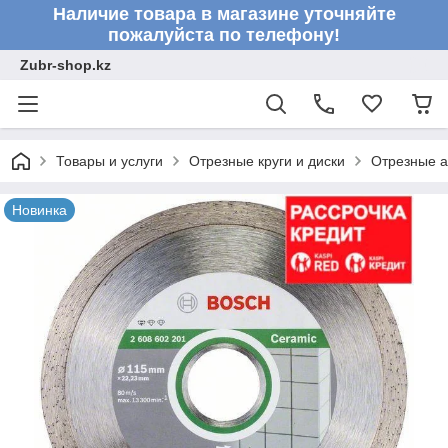
Наличие товара в магазине уточняйте
пожалуйста по телефону!
Zubr-shop.kz
Товары и услуги
Отрезные круги и диски
Отрезные а
Новинка