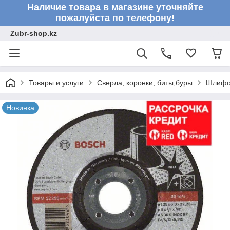
Наличие товара в магазине уточняйте
пожалуйста по телефону!
Zubr-shop.kz
Товары и услуги
Сверла, коронки, биты,буры
Шлифо
Новинка