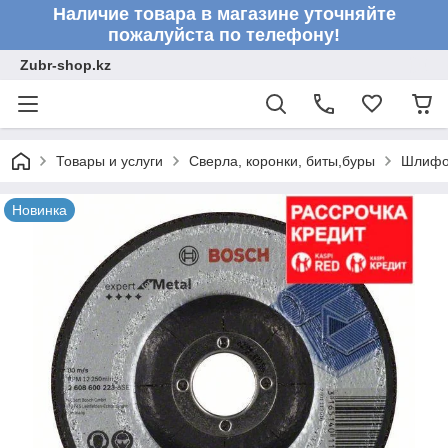
Наличие товара в магазине уточняйте
пожалуйста по телефону!
Zubr-shop.kz
Товары и услуги
Сверла, коронки, биты,буры
Шлифо
Новинка