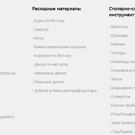
Расходные материалы
Столярно-с
инструмент
Буры по бетону
Молотки
Сверла
Кувалды
Биты
Киянки
Биметаллические коронки
Топоры
Коронки по бетону
Ножницы по
Диски по металлу
Ножовки и 
копульты
Алмазные диски
Тиски
Пильные диски
Шарнирно-г
Зубила и пики для перфоратора
Отвертки
Ключи труб
Резьбонаре
трумент
Электромон
ы
Струбцины