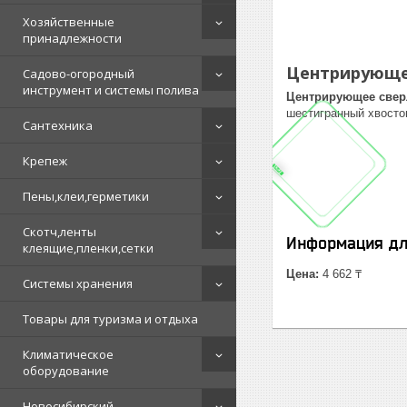
Хозяйственные
принадлежности
Центрирующее
Садово-огородный
инструмент и системы полива
Центрирующее свер
шестигранный хвостов
Сантехника
Крепеж
Пены,клеи,герметики
Скотч,ленты
Информация дл
клеящие,пленки,сетки
Цена:
4 662 ₸
Системы хранения
Товары для туризма и отдыха
Климатическое
оборудование
Новосибирский