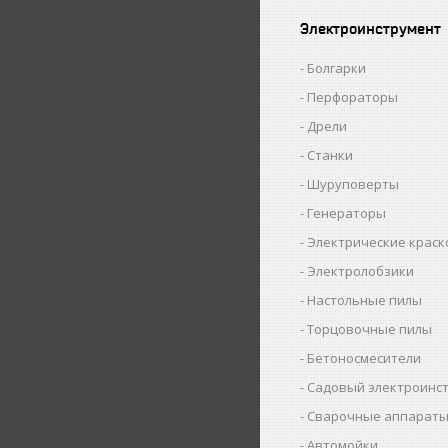
Электроинструмент
Болгарки
Перфораторы
Дрели
Станки
Шуруповерты
Генераторы
Электрические крас
Электролобзики
Настольные пилы
Торцовочные пилы
Бетоносмесители
Садовый электроинс
Сварочные аппарат
Автомойки