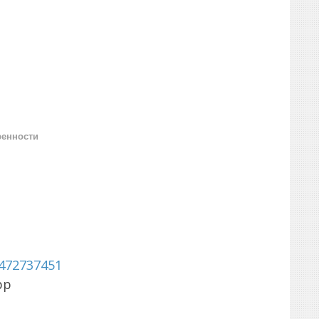
ренности
472737451
pp