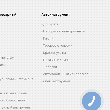
лесарный
Автоинструмент
Домкраты
Наборы автоинструмента
Ключи
Торцовые головки
Краскопульты
 металлу
Паяльные лампы
пилы
Лебедки
Автомобильный компрессор
убцевый инструмент
Спец.инструмент
ные и разводные
зной инструмент
тажный инструмент