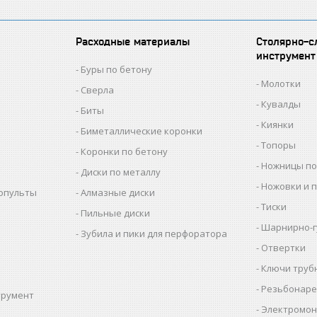
Расходные материалы
Столярно-с
инструмент
Буры по бетону
Молотки
Сверла
Кувалды
Биты
Киянки
Биметаллические коронки
Топоры
Коронки по бетону
Ножницы по
Диски по металлу
Ножовки и 
копульты
Алмазные диски
Тиски
Пильные диски
Шарнирно-г
Зубила и пики для перфоратора
Отвертки
Ключи труб
Резьбонаре
трумент
Электромон
ы