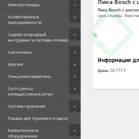
Пика Bosch с
Электротовары
Пика Bosch с шести
срок службы. Хвосто
Хозяйственные
принадлежности
Садово-огородный
инструмент и системы полива
Сантехника
Информация дл
Крепеж
Цена:
24 777 ₸
Пены,клеи,герметики
Скотч,ленты
клеящие,пленки,сетки
Системы хранения
Товары для туризма и отдыха
Климатическое
оборудование