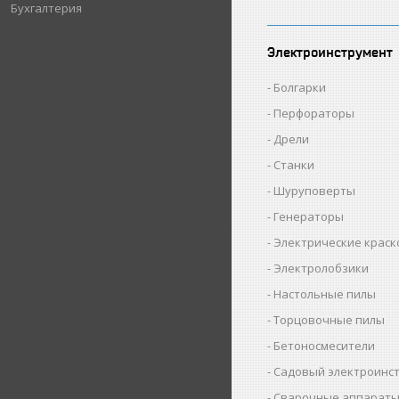
Бухгалтерия
Электроинструмент
Болгарки
Перфораторы
Дрели
Станки
Шуруповерты
Генераторы
Электрические крас
Электролобзики
Настольные пилы
Торцовочные пилы
Бетоносмесители
Садовый электроинс
Сварочные аппарат