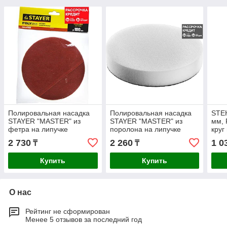
Полировальная насадка
Полировальная насадка
STE
STAYER "MASTER" из
STAYER "MASTER" из
мм,
фетра на липучке
поролона на липучке
круг
d=180мм (35930-180)
d=180мм (35920-180)
шт. 
2 730
2 260
1 0
₸
₸
Купить
Купить
О нас
Рейтинг не сформирован
Менее 5 отзывов за последний год