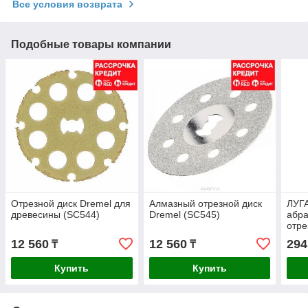
Все условия возврата
Подобные товары компании
Отрезной диск Dremel для
Алмазный отрезной диск
ЛУГА
древесины (SC544)
Dremel (SC545)
абра
отре
УШМ
12 560
12 560
294
₸
₸
Купить
Купить