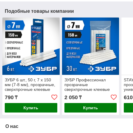
Подобные товары компании
ЗУБР 6 шт., 50 г, 7 х 150
ЗУБР Профессионал
STAY
мм (7-8 мм), прозрачные,
прозрачные
про
сверхпрочные клеевые
сверхпрочные клеевые
унив
стержни 06855-6
стержни, d 7 х 150 мм (7-8
стер
790
2 050
610
₸
₸
Профессионал
мм) 30 шт. 187 г
6 шт
Купить
Купить
О нас