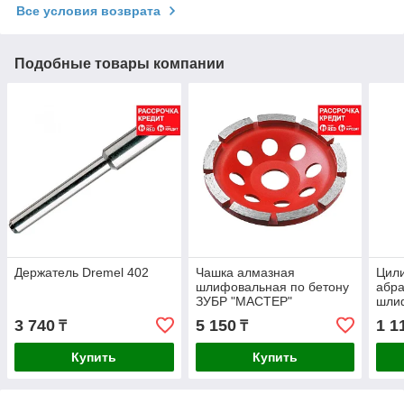
Все условия возврата
Подобные товары компании
Держатель Dremel 402
Чашка алмазная
Цил
шлифовальная по бетону
абр
ЗУБР "МАСТЕР"
шли
сегментная однорядная,
шпил
3 740
5 150
1 1
₸
₸
125мм (33377-125)
9,5x
2шт 
Купить
Купить