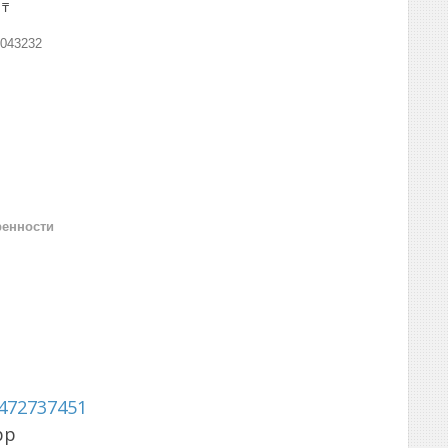
 ₸
043232
ренности
472737451
pp