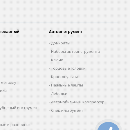
лесарный
Автоинструмент
Домкраты
Наборы автоинструмента
Ключи
Торцовые головки
Краскопульты
 металлу
Паяльные лампы
пилы
Лебедки
Автомобильный компрессор
убцевый инструмент
Спец.инструмент
ные и разводные