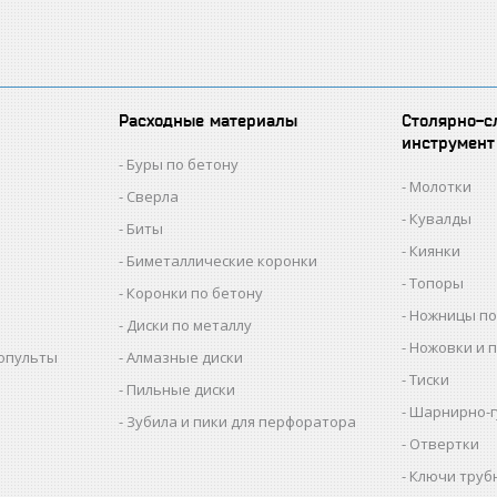
Расходные материалы
Столярно-с
инструмент
Буры по бетону
Молотки
Сверла
Кувалды
Биты
Киянки
Биметаллические коронки
Топоры
Коронки по бетону
Ножницы по
Диски по металлу
Ножовки и 
копульты
Алмазные диски
Тиски
Пильные диски
Шарнирно-г
Зубила и пики для перфоратора
Отвертки
Ключи труб