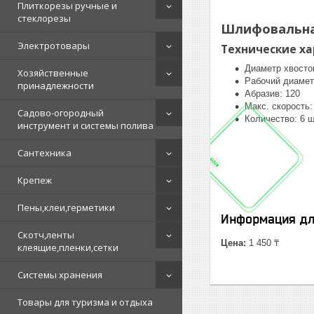
Плиткорезы ручные и
стеклорезы
Шлифовальная
Электротовары
Технические х
Диаметр хвосто
Хозяйственные
Рабочий диамет
принадлежности
Абразив: 120
Макс. скорость:
Садово-огородный
Количество: 6 
инструмент и системы полива
Сантехника
Крепеж
Пены,клеи,герметики
Информация дл
Скотч,ленты
Цена:
1 450 ₸
клеящие,пленки,сетки
Системы хранения
Товары для туризма и отдыха