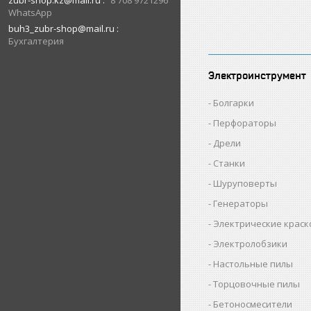
zubr-shop.kz@mail.ru
8 708 9721296
WhatsApp
buh3_zubr-shop@mail.ru
Бухгалтерия
Электроинструмент
Болгарки
Перфораторы
Дрели
Станки
Шуруповерты
Генераторы
Электрические крас
Электролобзики
Настольные пилы
Торцовочные пилы
Бетоносмесители