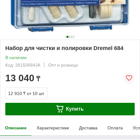
Набор для чистки и полировки Dremel 684
В наличии
Код: 26150684JA
Опт и розница
13 040
₸
12 910 ₸
от 10 шт.
Купить
Описание
Характеристики
Доставка
Оплата
Усл