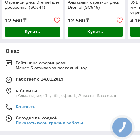
Отрезной диск Dremel для
Алмазный отрезной диск
ЗУБР
древесины (SC544)
Dremel (SC545)
мм, 
отре
3620
12 560
12 560
4 1
₸
₸
Про
Купить
Купить
О нас
Рейтинг не сформирован
Менее 5 отзывов за последний год
Работает с 14.01.2015
г. Алматы
г.Алматы, мкр.1, д.88, офис 1, Алматы, Казахстан
Контакты
Сегодня выходной
Показать весь график работы