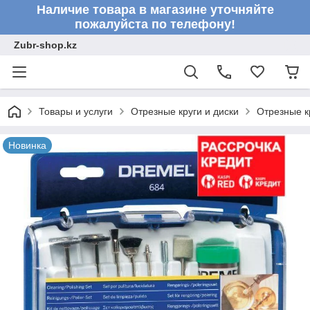
Наличие товара в магазине уточняйте
пожалуйста по телефону!
Zubr-shop.kz
Товары и услуги
Отрезные круги и диски
Отрезные к
Новинка