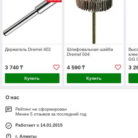
Держатель Dremel 402
Шлифовальная шайба
Выс
Dremel 504
клее
GG 
3 740
4 590
3 2
₸
₸
Купить
Купить
О нас
Рейтинг не сформирован
Менее 5 отзывов за последний год
Работает с 14.01.2015
г. Алматы