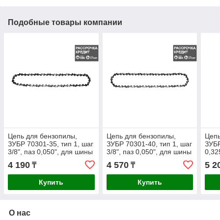
Подобные товары компании
Цепь для бензопилы,
Цепь для бензопилы,
Цепь
ЗУБР 70301-35, тип 1, шаг
ЗУБР 70301-40, тип 1, шаг
ЗУБР
3/8", паз 0,050", для шины
3/8", паз 0,050", для шины
0,32
14"(35 см) (70301-35)
16"(40 см) (70301-40)
шины
4 190
4 570
5 2
₸
₸
40)
Купить
Купить
О нас