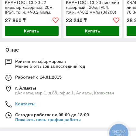
KRAFTOOL CL 20 #2
KRAFTOOL CL 20 нивелир
KRA
нивелир лазерный, 20м,
лазерный , 20м, IP54,
лине
IP54, точн. +/-0,2 мм/м,
точн. +/-0,2 мм/м (34700)
70 3
держатель (34700-2)
27 860
23 240
28 
₸
₸
Купить
Купить
О нас
Рейтинг не сформирован
Менее 5 отзывов за последний год
Работает с 14.01.2015
г. Алматы
г.Алматы, мкр.1, д.88, офис 1, Алматы, Казахстан
Контакты
Сегодня работает с 09:00 до 18:00
Показать весь график работы
КНОПКА
СВЯЗИ