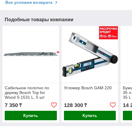
Все условия возврата
Подобные товары компании
Сабельное полотно по
Угломер Bosch GAM 220
Бум
дереву Bosch Top for
35 л
Wood S 1531 L, 5 шт
35 L
) 5 ш
7 350
128 300
14 
₸
₸
Купить
Купить