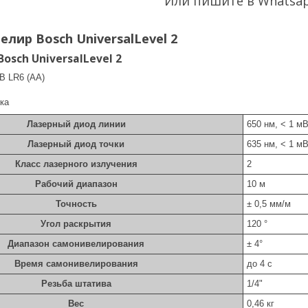
Или пишите в Whatsa
лир Bosch UniversalLevel 2
sch UniversalLevel 2
 В LR6 (AA)
ка
Лазерный диод линии
650 нм, < 1 м
Лазерный диод точки
635 нм, < 1 м
Класс лазерного излучения
2
Рабочий диапазон
10 м
Точность
± 0,5 мм/м
Угол раскрытия
120 °
Диапазон самонивелирования
± 4°
Время самонивелирования
до 4 c
Резьба штатива
1/4"
Вес
0,46 кг