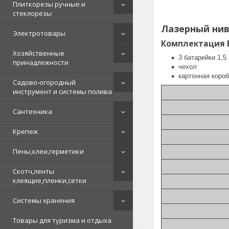
Плиткорезы ручные и
стеклорезы
Лазерный ниве
Электротовары
Комплектация Bo
Хозяйственные
3 батарейки 1,5
принадлежности
чехол
картонная короб
Садово-огородный
инструмент и системы полива
Сантехника
Крепеж
Пены,клеи,герметики
Скотч,ленты
клеящие,пленки,сетки
Системы хранения
Товары для туризма и отдыха