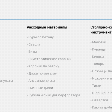
Расходные материалы
Столярно-с
инструмент
Буры по бетону
Молотки
Сверла
Кувалды
Биты
Киянки
Биметаллические коронки
Топоры
Коронки по бетону
Ножницы по
Диски по металлу
Ножовки и 
копульты
Алмазные диски
Тиски
Пильные диски
Шарнирно-г
Зубила и пики для перфоратора
Отвертки
Ключи труб