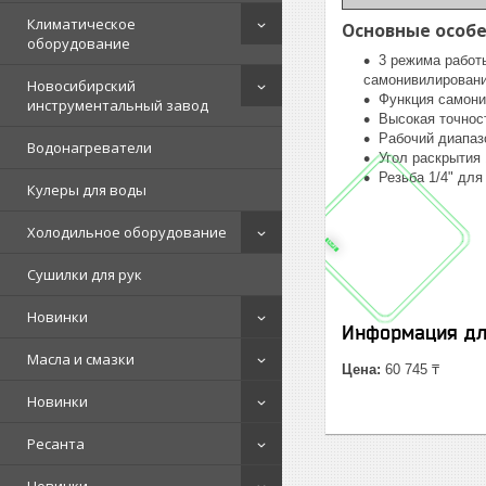
Климатическое
Основные особ
оборудование
3 режима работы
самонивилировани
Новосибирский
Функция самони
инструментальный завод
Высокая точност
Рабочий диапаз
Водонагреватели
Угол раскрытия
Резьба 1/4" для
Кулеры для воды
Холодильное оборудование
Сушилки для рук
Новинки
Информация дл
Масла и смазки
Цена:
60 745 ₸
Новинки
Ресанта