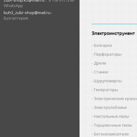
zubr-shop.kz@mail.ru
8 708 9721296
WhatsApp
buh3_zubr-shop@mail.ru
Бухгалтерия
Электроинструмент
Болгарки
Перфораторы
Дрели
Станки
Шуруповерты
Генераторы
Электрические крас
Электролобзики
Настольные пилы
Торцовочные пилы
Бетоносмесители