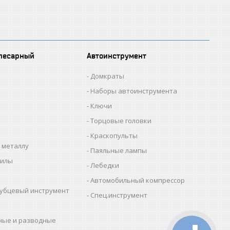
лесарный
Автоинструмент
Домкраты
Наборы автоинструмента
Ключи
Торцовые головки
Краскопульты
 металлу
Паяльные лампы
пилы
Лебедки
Автомобильный компрессор
убцевый инструмент
Спец.инструмент
ные и разводные