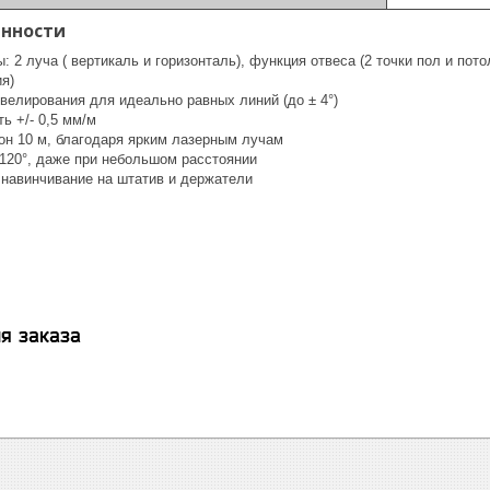
енности
: 2 луча ( вертикаль и горизонталь), функция отвеса (2 точки пол и пот
я)
велирования для идеально равных линий (до ± 4°)
ь +/- 0,5 мм/м
он 10 м, благодаря ярким лазерным лучам
 120°, даже при небольшом расстоянии
 навинчивание на штатив и держатели
я заказа