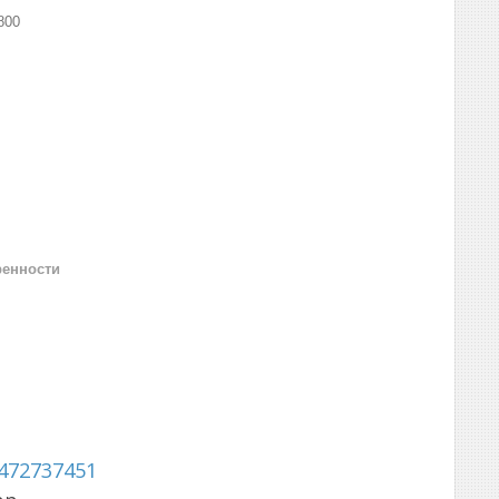
800
ренности
472737451