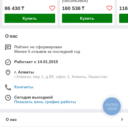
(0603663B04)
86 430
160 536
116
₸
₸
Купить
Купить
О нас
Рейтинг не сформирован
Менее 5 отзывов за последний год
Работает с 14.01.2015
г. Алматы
г.Алматы, мкр.1, д.88, офис 1, Алматы, Казахстан
Контакты
Сегодня выходной
Показать весь график работы
КНОПКА
СВЯЗИ
О нас