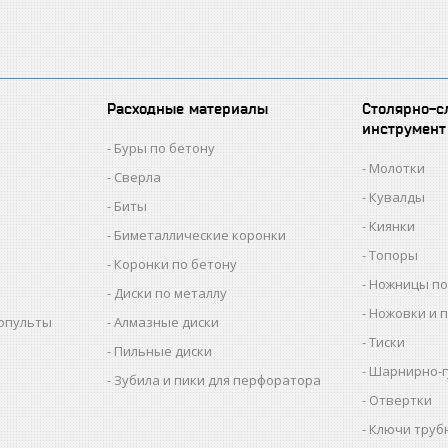
Расходные материалы
Столярно-с
инструмент
Буры по бетону
Молотки
Сверла
Кувалды
Биты
Киянки
Биметаллические коронки
Топоры
Коронки по бетону
Ножницы по
Диски по металлу
Ножовки и 
копульты
Алмазные диски
Тиски
Пильные диски
Шарнирно-г
Зубила и пики для перфоратора
Отвертки
Ключи труб