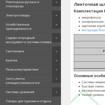
Плиткорезы ручные и
Ленточная шл
стеклорезы
Комплектация B
Электротовары
микрофильтр
шлифовальная 
Хозяйственные
картонная короб
принадлежности
инструкция Bos
Садово-огородный
инструмент и системы полива
Сантехника
Р
Крепеж
Пены,клеи,герметики
Основные особ
Скотч,ленты
Системы микро
клеящие,пленки,сетки
Быстрая смена 
Автоматическая
Системы хранения
Низкий уровень
Товары для туризма и отдыха