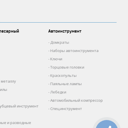
лесарный
Автоинструмент
Домкраты
Наборы автоинструмента
Ключи
Торцовые головки
Краскопульты
 металлу
Паяльные лампы
пилы
Лебедки
Автомобильный компрессор
убцевый инструмент
Спец.инструмент
ные и разводные