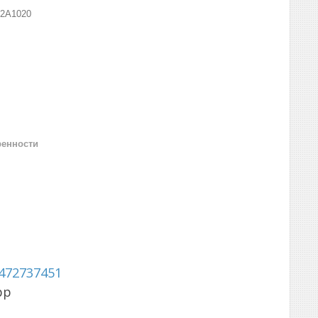
32A1020
ренности
472737451
pp