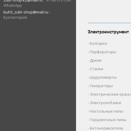
zubr-shop.kz@mail.ru
8 708 9721296
WhatsApp
buh3_zubr-shop@mail.ru
Бухгалтерия
Электроинструмент
Болгарки
Перфораторы
Дрели
Станки
Шуруповерты
Генераторы
Электрические крас
Электролобзики
Настольные пилы
Торцовочные пилы
Бетоносмесители