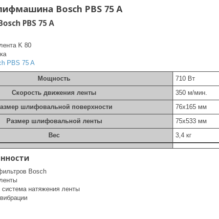
ифмашина Bosch PBS 75 A
osch PBS 75 A
лента K 80
ка
ch PBS 75 A
Мощность
710 Вт
Скорость движения ленты
350 м/мин.
азмер шлифовальной поверхности
76х165 мм
Размер шлифовальной ленты
75х533 мм
Вес
3,4 кг
енности
фильтров Bosch
ленты
 система натяжения ленты
 вибрации