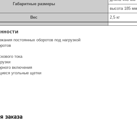
Габаритные размеры
высота 185 м
Вес
2,5 кг
енности
жания постоянных оборотов под нагрузкой
оротов
скового тока
грузки
орного включения
иеся угольные щетки
я заказа