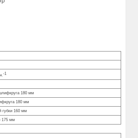
pp
-1
н.
 шлифкруга 180 мм
ифкруга 180 мм
 губки 160 мм
и 175 мм