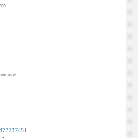
000
ренности
472737451