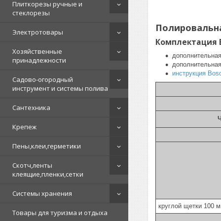
Плиткорезы ручные и
стеклорезы
Полировальна
Электротовары
Комплектация B
Хозяйственные
дополнительная
принадлежности
дополнительная
инструкция Bos
Садово-огородный
инструмент и системы полива
Сантехника
Крепеж
Пены,клеи,герметики
Скотч,ленты
клеящие,пленки,сетки
Системы хранения
круглой щетки 100 
Товары для туризма и отдыха