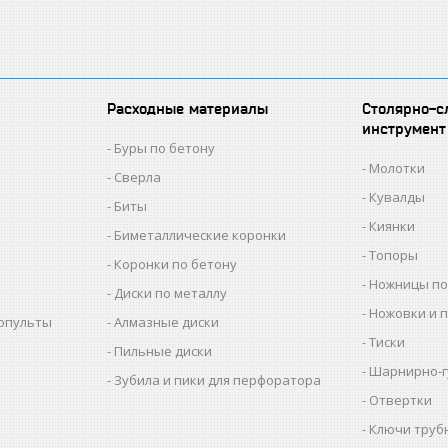
Расходные материалы
Столярно-с
инструмент
Буры по бетону
Молотки
Сверла
Кувалды
Биты
Киянки
Биметаллические коронки
Топоры
Коронки по бетону
Ножницы по
Диски по металлу
Ножовки и 
копульты
Алмазные диски
Тиски
Пильные диски
Шарнирно-г
Зубила и пики для перфоратора
Отвертки
Ключи труб