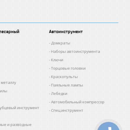
лесарный
Автоинструмент
Домкраты
Наборы автоинструмента
Ключи
Торцовые головки
Краскопульты
 металлу
Паяльные лампы
пилы
Лебедки
Автомобильный компрессор
убцевый инструмент
Спец.инструмент
ные и разводные