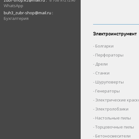
zubr-shop.kz@mail.ru
8 708 9721296
WhatsApp
buh3_zubr-shop@mail.ru
Бухгалтерия
Электроинструмент
Болгарки
Перфораторы
Дрели
Станки
Шуруповерты
Генераторы
Электрические крас
Электролобзики
Настольные пилы
Торцовочные пилы
Бетоносмесители