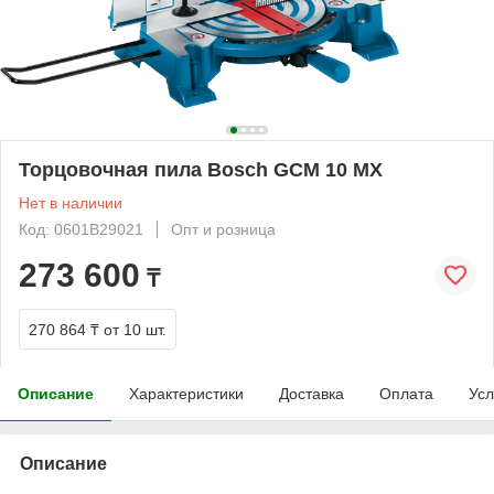
Торцовочная пила Bosch GCM 10 MX
Нет в наличии
Код: 0601B29021
Опт и розница
273 600
₸
270 864 ₸
от 10 шт.
Описание
Характеристики
Доставка
Оплата
Усл
Описание