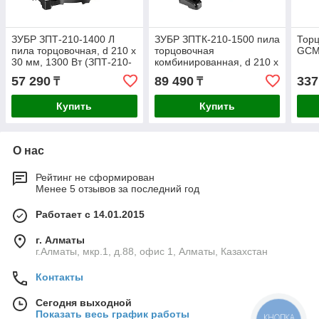
ЗУБР ЗПТ-210-1400 Л
ЗУБР ЗПТК-210-1500 пила
Торц
пила торцовочная, d 210 х
торцовочная
GCM
30 мм, 1300 Вт (ЗПТ-210-
комбинированная, d 210 х
1400 Л)
30 мм, 1500 Вт
57 290
89 490
337
₸
₸
(ЗПТК-210-1500)
Купить
Купить
О нас
Рейтинг не сформирован
Менее 5 отзывов за последний год
Работает с 14.01.2015
г. Алматы
г.Алматы, мкр.1, д.88, офис 1, Алматы, Казахстан
Контакты
Сегодня выходной
Показать весь график работы
КНОПКА