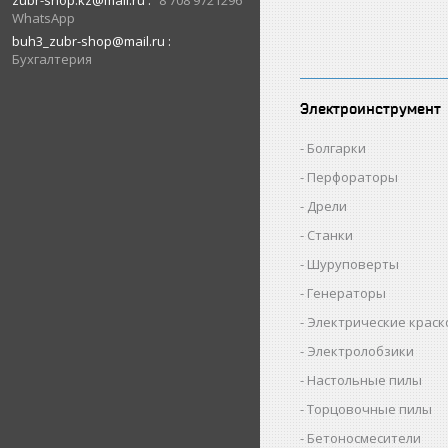
zubr-shop.kz@mail.ru
8 708 9721296
WhatsApp
buh3_zubr-shop@mail.ru
Бухгалтерия
Электроинструмент
Болгарки
Перфораторы
Дрели
Станки
Шуруповерты
Генераторы
Электрические крас
Электролобзики
Настольные пилы
Торцовочные пилы
Бетоносмесители