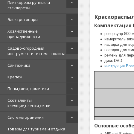
Плиткорезы ручные и
стеклорезы
Краскораспыл
Электротовары
Комплектация B
Хозяйственные
резервуар 800 м
принадлежности
измеритель вяз
насадка для во
Садово-огородный
насадка для эма
инструмент и системы полива
ремень для пер
диск DVD
Сантехника
инструкция Bos
Крепеж
Пены,клеи,герметики
Скотч,ленты
клеящие,пленки,сетки
Системы хранения
Основные особ
Товары для туризма и отдыха
AllPaint Syste