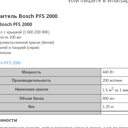
Или пишите в Whatsa
итель Bosch PFS 2000
osch PFS 2000
л с крышкой (1 600 Z00 00K)
кости 100 мл
доэмульсионной краски (белая)
лей и лазурей (серая)
еноски
ch PFS 2000
Мощность
440 Вт
Производительность
200 мл/мин
2
Нанесение краски
1.5 м
за 1 ми
Объем бачка
800 мл
Вес
1,25 кг
енности
m позволяющая наносить любые водоэмульсионные краски, а так же крас