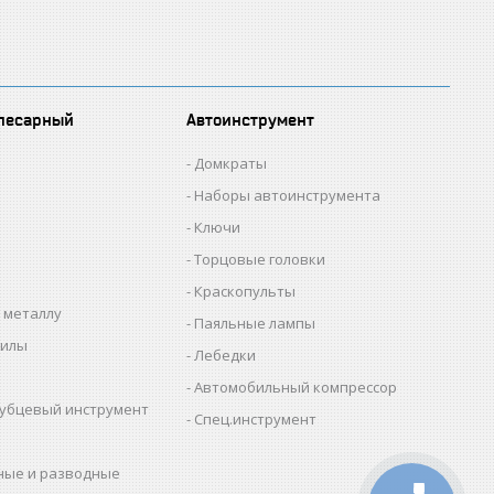
лесарный
Автоинструмент
Домкраты
Наборы автоинструмента
Ключи
Торцовые головки
Краскопульты
 металлу
Паяльные лампы
пилы
Лебедки
Автомобильный компрессор
убцевый инструмент
Спец.инструмент
ные и разводные