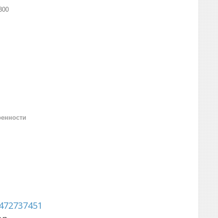
300
ренности
472737451