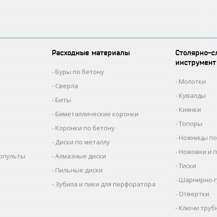
Расходные материалы
Столярно-с
инструмент
Буры по бетону
Молотки
Сверла
Кувалды
Биты
Киянки
Биметаллические коронки
Топоры
Коронки по бетону
Ножницы по
Диски по металлу
Ножовки и 
копульты
Алмазные диски
Тиски
Пильные диски
Шарнирно-г
Зубила и пики для перфоратора
Отвертки
Ключи труб