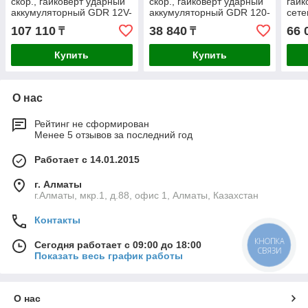
скор., гайковерт ударный
скор., гайковерт ударный
гайк
аккумуляторный GDR 12V-
аккумуляторный GDR 120-
сете
110 (0 601 9E0 002)
LI (0 601 9F0 000)
107 110
38 840
66 
₸
₸
Купить
Купить
О нас
Рейтинг не сформирован
Менее 5 отзывов за последний год
Работает с 14.01.2015
г. Алматы
г.Алматы, мкр.1, д.88, офис 1, Алматы, Казахстан
Контакты
КНОПКА
Сегодня работает с 09:00 до 18:00
СВЯЗИ
Показать весь график работы
О нас