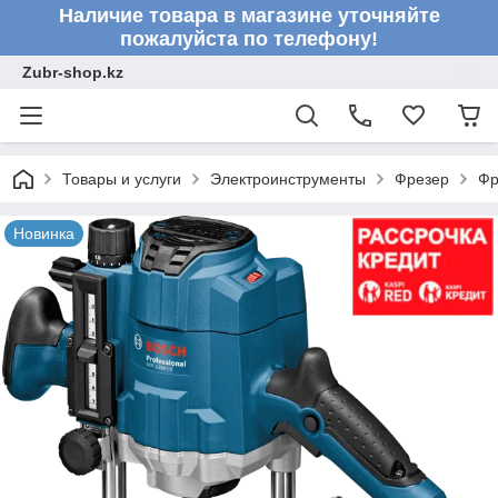
Наличие товара в магазине уточняйте
пожалуйста по телефону!
Zubr-shop.kz
Товары и услуги
Электроинструменты
Фрезер
Фр
Новинка