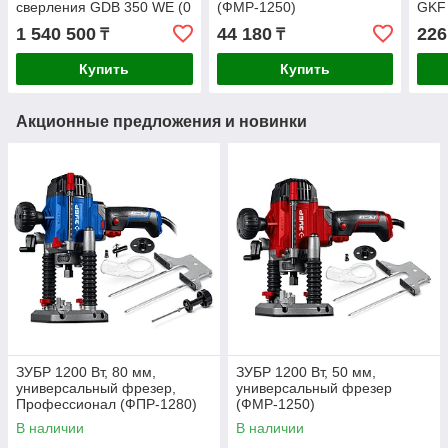
сверления GDB 350 WE (0
(ФМР-1250)
GKF
601 189 900)
1 540 500
44 180
226
₸
₸
Купить
Купить
Акционные предложения и новинки
ЗУБР 1200 Вт, 80 мм,
ЗУБР 1200 Вт, 50 мм,
универсальный фрезер,
универсальный фрезер
Профессионал (ФПР-1280)
(ФМР-1250)
В наличии
В наличии