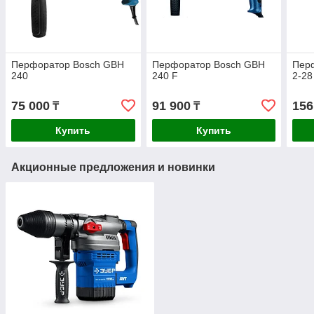
Перфоратор Bosch GBH
Перфоратор Bosch GBH
Пер
240
240 F
2-28
75 000
91 900
156
₸
₸
Купить
Купить
Акционные предложения и новинки