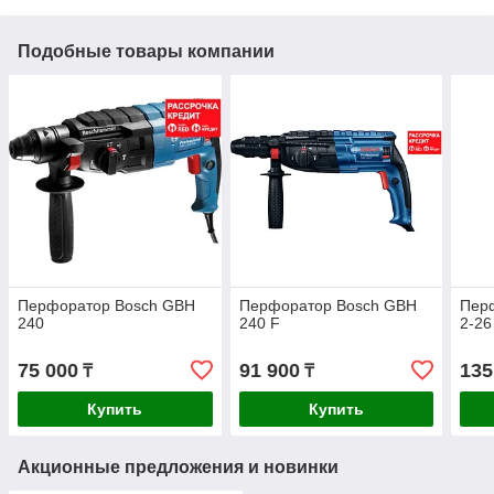
Подобные товары компании
Перфоратор Bosch GBH
Перфоратор Bosch GBH
Пер
240
240 F
2-2
75 000
91 900
135
₸
₸
Купить
Купить
Акционные предложения и новинки