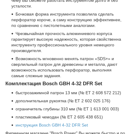
чему Вы сможете работать инструментом долго и без
усталости.
Бочковая форма инструмента позволила сделать
перфоратор короче, а саму конструкцию эффективнее,
по сравнению с пистолетными аналогами.
Чрезвычайная прочность алюминиевого корпуса
гарантирует высокую надежность, которая свойственна
инструменту профессионального уровня немецкого
производителя.
Возможность мгновенно менять патрон «SDS+» и
сверлильный патрон для древесины и металла, дают
возможность использовать перфоратор, выполняя
самые сложные задания.
Комплектация Bosch GBH 4-32 DFR Set
быстрозажимной патрон 13 мм (№ ET 2 608 572 212)
дополнительная рукоятка (№ ET 2 602 025 176)
ограничитель глубины 310 мм (№ ET 1 613 001 003)
пластиковый чемодан (№ ET 2 605 438 651)
инструкция Bosch GBH 4-32 DFR Set
Фирменном магазине "Bosch Power" Вы можете быстро и по