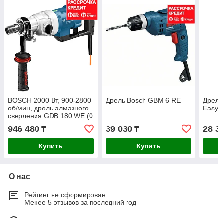
BOSCH 2000 Вт, 900-2800
Дрель Bosch GBM 6 RE
Дрел
об/мин, дрель алмазного
Easy
сверления GDB 180 WE (0
601 189 800), кейс
946 480
39 030
28 
₸
₸
Купить
Купить
О нас
Рейтинг не сформирован
Менее 5 отзывов за последний год