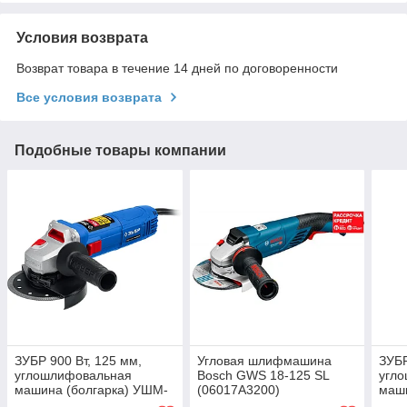
Условия возврата
Возврат товара в течение 14 дней по договоренности
Все условия возврата
Подобные товары компании
ЗУБР 900 Вт, 125 мм,
Угловая шлифмашина
ЗУБР
углошлифовальная
Bosch GWS 18-125 SL
угл
машина (болгарка) УШМ-
(06017A3200)
маши
П125-900 Профессионал
УШМ