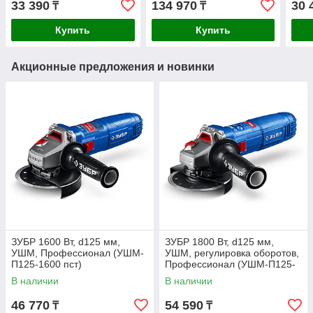
33 390
134 970
30 
₸
₸
Купить
Купить
Акционные предложения и новинки
ЗУБР 1600 Вт, d125 мм,
ЗУБР 1800 Вт, d125 мм,
УШМ, Профессионал (УШМ-
УШМ, регулировка оборотов,
П125-1600 пст)
Профессионал (УШМ-П125-
1800 ЭПСТ)
В наличии
В наличии
46 770
54 590
₸
₸