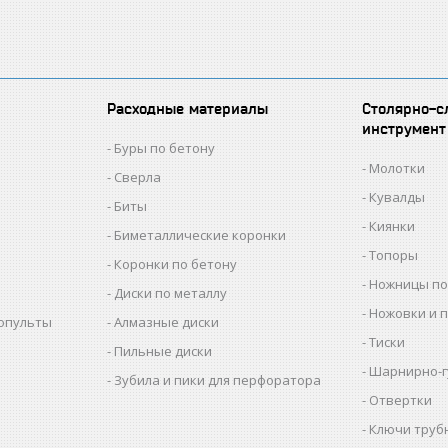
Расходные материалы
Столярно-с
инструмент
Буры по бетону
Молотки
Сверла
Кувалды
Биты
Киянки
Биметаллические коронки
Топоры
Коронки по бетону
Ножницы по
Диски по металлу
Ножовки и 
копульты
Алмазные диски
Тиски
Пильные диски
Шарнирно-г
Зубила и пики для перфоратора
Отвертки
Ключи труб