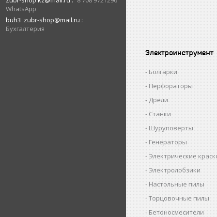
zubr-shop.kz@mail.ru
8 708 9721296
WhatsApp
buh3_zubr-shop@mail.ru
Бухгалтерия
Электроинструмент
Болгарки
Перфораторы
Дрели
Станки
Шуруповерты
Генераторы
Электрические крас
Электролобзики
Настольные пилы
Торцовочные пилы
Бетоносмесители