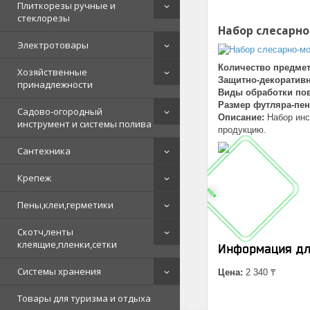
Плиткорезы ручные и
стеклорезы
Набор слесарно
Электротовары
Количество предме
Хозяйственные
Защитно-декоративн
принадлежности
Виды обработки по
Размер
футляра-пен
Садово-огородный
Описание:
Набор инс
инструмент и системы полива
продукцию.
Сантехника
Крепеж
Пены,клеи,герметики
Скотч,ленты
клеящие,пленки,сетки
Информация дл
Системы хранения
Цена:
2 340 ₸
Товары для туризма и отдыха