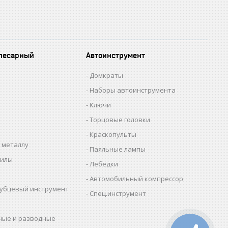
лесарный
Автоинструмент
Домкраты
Наборы автоинструмента
Ключи
Торцовые головки
Краскопульты
 металлу
Паяльные лампы
пилы
Лебедки
Автомобильный компрессор
убцевый инструмент
Спец.инструмент
ные и разводные