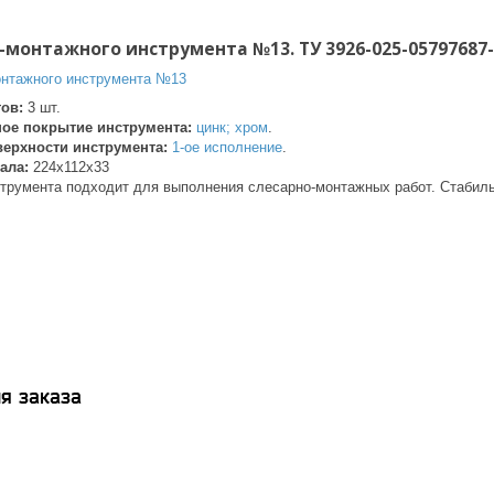
-монтажного инструмента №13. ТУ 3926-025-05797687-
тов:
3 шт.
ое покрытие инструмента:
цинк; хром
.
верхности инструмента:
1-ое исполнение
.
ала:
224х112х33
трумента подходит для выполнения слесарно-монтажных работ. Стабил
я заказа