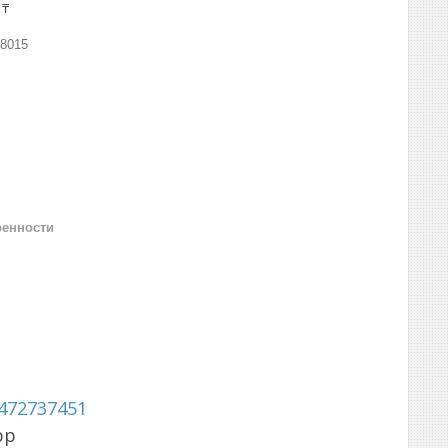
 ₸
8015
ренности
472737451
pp