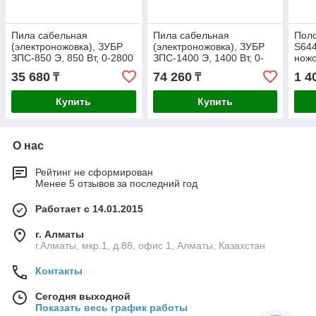
Пила сабельная
Пила сабельная
Пол
(электроножовка), ЗУБР
(электроножовка), ЗУБР
S644
ЗПС-850 Э, 850 Вт, 0-2800
ЗПС-1400 Э, 1400 Вт, 0-
ножо
ход/мин, рез 150 мм
2800 ход/мин, рез 255 мм
V,бы
35 680
74 260
1 4
₸
₸
(дерево), 12 мм (сталь),
(дерево), 20 мм (сталь),
фигу
дере
Купить
Купить
О нас
Рейтинг не сформирован
Менее 5 отзывов за последний год
Работает с 14.01.2015
г. Алматы
г.Алматы, мкр.1, д.88, офис 1, Алматы, Казахстан
Контакты
Сегодня выходной
Показать весь график работы