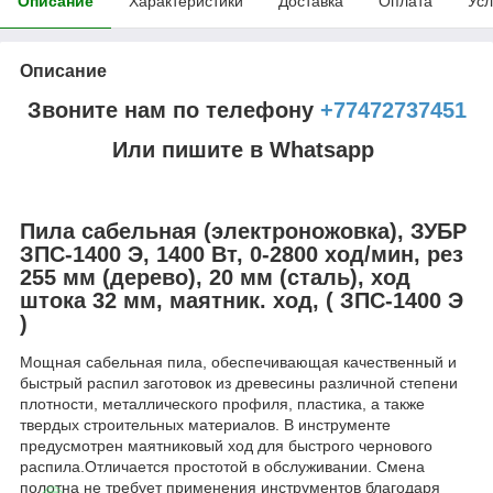
Описание
Характеристики
Доставка
Оплата
Усл
Описание
Звоните нам по телефону
+77472737451
Или пишите в Whatsapp
Пила сабельная (электроножовка), ЗУБР
ЗПС-1400 Э, 1400 Вт, 0-2800 ход/мин, рез
255 мм (дерево), 20 мм (сталь), ход
штока 32 мм, маятник. ход, ( ЗПС-1400 Э
)
Мощная сабельная пила, обеспечивающая качественный и
быстрый распил заготовок из древесины различной степени
плотности, металлического профиля, пластика, а также
твердых строительных материалов. В инструменте
предусмотрен маятниковый ход для быстрого чернового
распила.Отличается простотой в обслуживании. Смена
полотна не требует применения инструментов благодаря