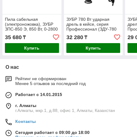
Пила сабельная
ЗУБР 780 Вт ударная
ЗУБР
(электроножовка), ЗУБР
дрель в кейсе, серия
дрел
ЗПС-850 Э, 850 Вт, 0-2800
Профессионал (ЗДУ-780
Про
ход/мин, рез 150 мм
ЭРКМ2)
ЭРМ
35 680
32 280
29 
₸
₸
(дерево), 12 мм (сталь),
Купить
Купить
О нас
Рейтинг не сформирован
Менее 5 отзывов за последний год
Работает с 14.01.2015
г. Алматы
г.Алматы, мкр.1, д.88, офис 1, Алматы, Казахстан
Контакты
Сегодня работает с 09:00 до 18:00