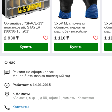
Органайзер "SPACE-13"
ЗУБР M, с полным
ЗУБР
пластиковый, STAYER
обливом, перчатки
обли
(38038-13_z01)
маслобензостойкие
масл
тонкие ПНО-13 11279-M
тонк
2 930
1 110
1 1
₸
₸
Купить
Купить
О нас
Рейтинг не сформирован
Менее 5 отзывов за последний год
Работает с 14.01.2015
г. Алматы
г.Алматы, мкр.1, д.88, офис 1, Алматы, Казахстан
Контакты