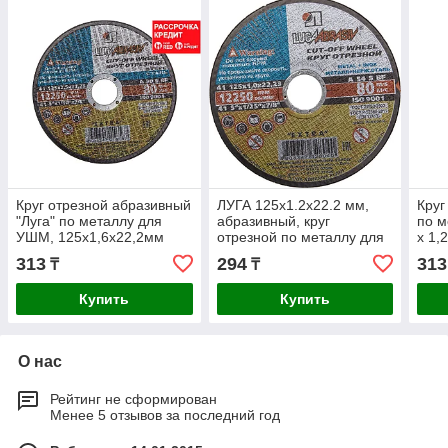
Круг отрезной абразивный
ЛУГА 125х1.2х22.2 мм,
Круг
"Луга" по металлу для
абразивный, круг
по м
УШМ, 125х1,6х22,2мм
отрезной по металлу для
x 1,
(3612-125-1.6)
УШМ 3612-125-1.2
(363
313
294
313
₸
₸
Купить
Купить
О нас
Рейтинг не сформирован
Менее 5 отзывов за последний год