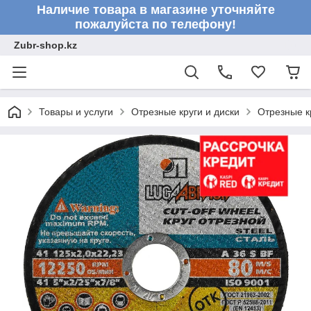
Наличие товара в магазине уточняйте
пожалуйста по телефону!
Zubr-shop.kz
Товары и услуги
Отрезные круги и диски
Отрезные к